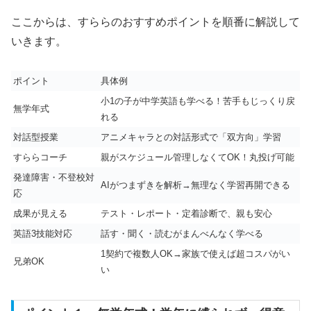
ここからは、すららのおすすめポイントを順番に解説して
いきます。
ポイント
具体例
小1の子が中学英語も学べる！苦手もじっくり戻
無学年式
れる
対話型授業
アニメキャラとの対話形式で「双方向」学習
すららコーチ
親がスケジュール管理しなくてOK！丸投げ可能
発達障害・不登校対
AIがつまずきを解析→無理なく学習再開できる
応
成果が見える
テスト・レポート・定着診断で、親も安心
英語3技能対応
話す・聞く・読むがまんべんなく学べる
1契約で複数人OK→家族で使えば超コスパがい
兄弟OK
い