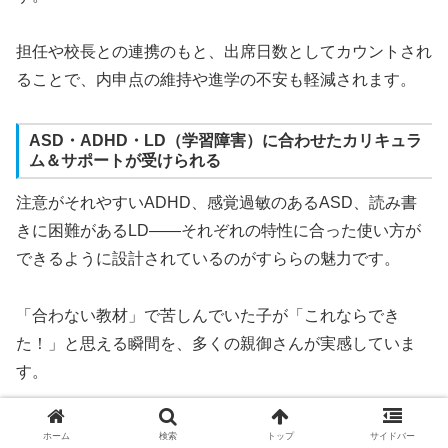
担任や校長との連携のもと、出席日数としてカウントされ
ることで、内申点の維持や進学の不安も軽減されます。
ASD・ADHD・LD（学習障害）に合わせたカリキュラ
ム＆サポートが受けられる
注意がそれやすいADHD、感覚過敏のあるASD、読み書
きに困難があるLD——それぞれの特性に合った使い方が
できるように設計されているのがすららの魅力です。
「合わない教材」で苦しんでいた子が「これならでき
た！」と思える瞬間を、多くの親御さんが実感していま
す。
メリット３・学年を超えた「無学年学習」がで
ホーム
検索
トップ
サイドバー